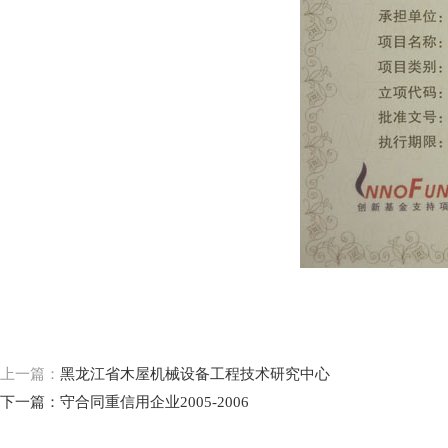
上一篇：
黑龙江省木屋机械设备工程技术研究中心
下一篇：
守合同重信用企业2005-2006