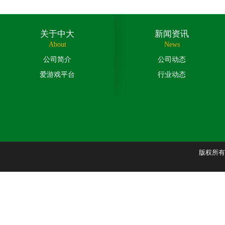
关于中大
新闻资讯
About
News
公司简介
公司动态
爱游戏平台
行业动态
版权所有