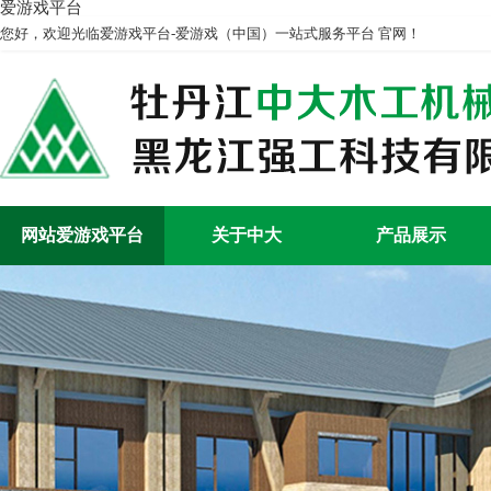
爱游戏平台
您好，欢迎光临爱游戏平台-爱游戏（中国）一站式服务平台 官网！
网站爱游戏平台
关于中大
产品展示